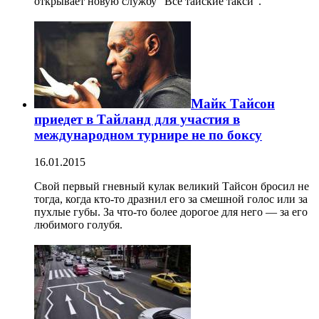
открывает новую службу "Все тайские такси".
Майк Тайсон
приедет в Тайланд для участия в
международном турнире не по боксу
16.01.2015
Свой первый гневный кулак великий Тайсон бросил не
тогда, когда кто-то дразнил его за смешной голос или за
пухлые губы. За что-то более дорогое для него — за его
любимого голубя.