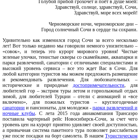
Голубой прибой грохочет и поёт в душе моей:
Здравствуй, солнце, здравствуй, Сочи,
Здравствуй, море всех морей!
Черноморские ночи, черноморские дни –
Город солнечный Сочи в сердце ты сохрани.
Удивительно как изменился город Сочи за всего несколько
лет! Вот только недавно мы говорили немного унизительно –
«совок», и теперь это курорт мирового уровня! Чистые
зеленые улочки, тенистые скверы со скамейками, аквапарки и
парки развлечений, санатории с отличными специалистами и
высокий уровень сервиса – все это ждет Вас в Сочи. Для
любой категории туристов мы можем предложить размещение
и рекомендовать развлечения. Для любознательных –
исторические и природные
достопримечательности
, для
любителей гор – экстрим туры летом и горнолыжный отдых
зимой, для любителей Турции – отели с анимацией и «все
включено», для пожилых туристов – круглогодичные
санатории
и пансионаты, для молодежи -
парки развлечений и
ночные клубы
. С лета 2015 года авиакомпания Трансаэро
поставила чартерный рейс Новосибирск-Сочи, за счет чего
уровень цен на курорт приятно удивляет своей доступностью,
а привычная система пакетного тура позволяет расслабиться
уже после посадки на борт самолета. В нашем
Туристическом