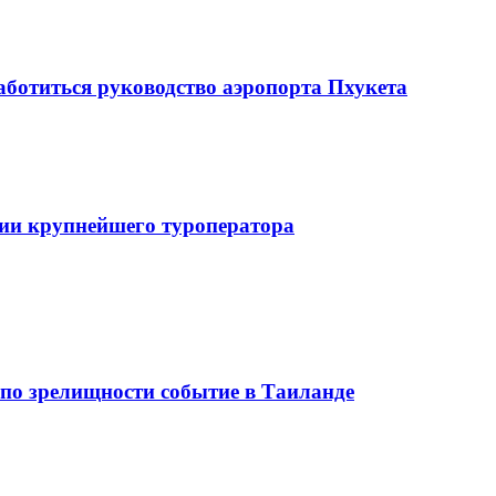
аботиться руководство аэропорта Пхукета
ии крупнейшего туроператора
 по зрелищности событие в Таиланде