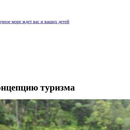
очное море ждет вас и ваших детей
онцепцию туризма