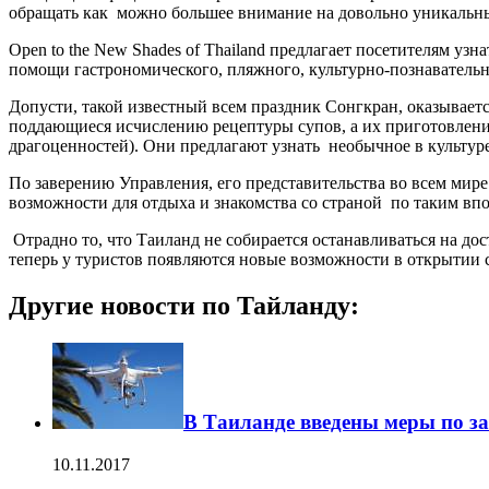
обращать как можно большее внимание на довольно уникальн
Open to the New Shades of Thailand предлагает посетителям уз
помощи гастрономического, пляжного, культурно-познавательно
Допусти, такой известный всем праздник Сонгкран, оказывается
поддающиеся исчислению рецептуры супов, а их приготовление
драгоценностей). Они предлагают узнать необычное в культуре
По заверению Управления, его представительства во всем ми
возможности для отдыха и знакомства со страной по таким впо
Отрадно то, что Таиланд не собирается останавливаться на до
теперь у туристов появляются новые возможности в открытии 
Другие новости по Тайланду:
В Таиланде введены меры по з
10.11.2017