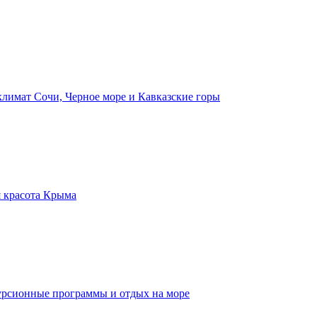
лимат Сочи, Черное море и Кавказские горы
 красота Крыма
урсионные программы и отдых на море