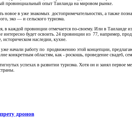
ый провинциальный опыт Таиланда на мировом рынке.
нать новое в уже знакомых достопримечательностях, а также поз
го, эко — и сельского туризма.
, в каждой провинции отмечается по-своему. Или в Таиланде изг
 интересно будет освоить. 24 провинции из 77, например, прод
, историческом наследии, кухне.
ре уже начали работу по продвижению этой концепции, предла
лне конкретным областям, как - роскошь, проведение свадеб, с
стигнутых успехах в развитии туризма. Хотя он и занял первое 
страны.
апрету дронов