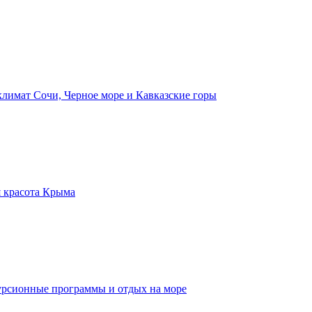
лимат Сочи, Черное море и Кавказские горы
 красота Крыма
урсионные программы и отдых на море