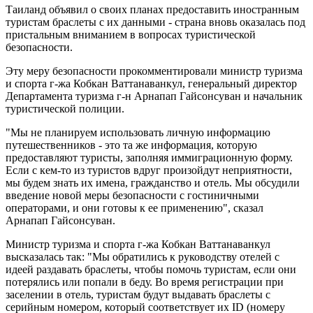
Таиланд объявил о своих планах предоставить иностранным
туристам браслеты с их данными - страна вновь оказалась под
пристальным вниманием в вопросах туристической
безопасности.
Эту меру безопасности прокомментировали министр туризма
и спорта г-жа Кобкан Ваттанаванкул, генеральный директор
Департамента туризма г-н Арнапап Гайсонсуван и начальник
туристической полиции.
"Мы не планируем использовать личную информацию
путешественников - это та же информация, которую
предоставляют туристы, заполняя иммиграционную форму.
Если с кем-то из туристов вдруг произойдут неприятности,
мы будем знать их имена, гражданство и отель. Мы обсудили
введение новой меры безопасности с гостиничными
операторами, и они готовы к ее применению", сказал
Арнапап Гайсонсуван.
Министр туризма и спорта г-жа Кобкан Ваттанаванкул
высказалась так: "Мы обратились к руководству отелей с
идеей раздавать браслеты, чтобы помочь туристам, если они
потерялись или попали в беду. Во время регистрации при
заселении в отель, туристам будут выдавать браслеты с
серийным номером, который соответствует их ID (номеру