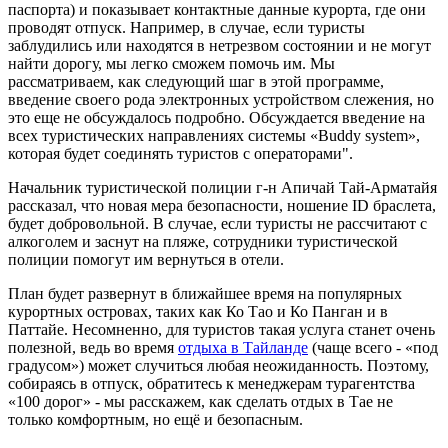
паспорта) и показывает контактные данные курорта, где они
проводят отпуск. Например, в случае, если туристы
заблудились или находятся в нетрезвом состоянии и не могут
найти дорогу, мы легко сможем помочь им. Мы
рассматриваем, как следующий шаг в этой программе,
введение своего рода электронных устройством слежения, но
это еще не обсуждалось подробно. Обсуждается введение на
всех туристических направлениях системы «Buddy system»,
которая будет соединять туристов с операторами".
Начальник туристической полиции г-н Апичай Тай-Арматайя
рассказал, что новая мера безопасности, ношение ID браслета,
будет добровольной. В случае, если туристы не рассчитают с
алкоголем и заснут на пляже, сотрудники туристической
полиции помогут им вернуться в отели.
План будет развернут в ближайшее время на популярных
курортных островах, таких как Ко Тао и Ко Панган и в
Паттайе. Несомненно, для туристов такая услуга станет очень
полезной, ведь во время
отдыха в Тайланде
(чаще всего - «под
градусом») может случиться любая неожиданность. Поэтому,
собираясь в отпуск, обратитесь к менеджерам турагентства
«100 дорог» - мы расскажем, как сделать отдых в Тае не
только комфортным, но ещё и безопасным.