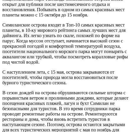
открыт для публики после шестимесячного отдыха и
восстановления. Побывать в одном из самых красивых мест
планеты можно с 15 октября до 15 ноября.
Симиланские острова входят в Топ-10 самых красивых мест
планеты, в 10-ку мирового рейтинга самых лучших мест для
дайвинга. Их легко узнать по скале, похожей по форме на
парус. Когда муссон отступает, начинается высокий сезон с
прекрасной погодой и комфортной температурой воздуха,
посетители национального морского парка могут понырять с
аквалангом или трубкой, чтобы посмотреть коралловые рифы
под чистой водой.
С наступлением лета, с 15 мая, острова закрываются от
посетителей, чтобы природа могла восстановиться после
бурного туристического сезона.
В сезон дождей на острова обрушиваются сильные шторма с
порывистым ветром и проливными дождями, которые делают
посещения красивых пляжей, лагун и бухт Симилан не
безопасными для туристов. В это время сотрудники парка
проводят ремонтные работы на острове. Ремонтируются
рестораны и дома, чтобы вновь встретить туристов в
наступающем сезоне. Поэтому, острова остаются закрытыми
для всех туристических мероприятий с мая по ноябрь для