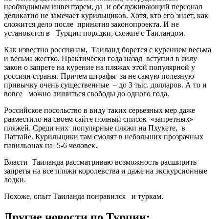
необходимым инвентарем, да и обслуживающий персонал
деликатно не замечает курильщиков. Хотя, кто его знает, как
сложится дело после принятия законопроекта. И не
установятся в Турции порядки, схожие с Таиландом.
Как известно россиянам, Таиланд борется с курением весьма
и весьма жестко. Практически года назад вступил в силу
закон о запрете на курение на пляжах этой популярной у
россиян страны. Причем штрафы за не самую полезную
привычку очень существенные – до 3 тыс. долларов. А то и
вовсе можно лишиться свободы до одного года.
Российское посольство в виду таких серьезных мер даже
разместило на своем сайте полный список «запретных»
пляжей. Среди них популярные пляжи на Пхукете, в
Паттайе. Курильщики там смолят в небольших прозрачных
павильонах на 5-6 человек.
Власти Таиланда рассматриваю возможность расширить
запреты на все пляжи королевства и даже на экскурсионные
лодки.
Похоже, опыт Таиланда понравился и туркам.
Другие новости по Турции: