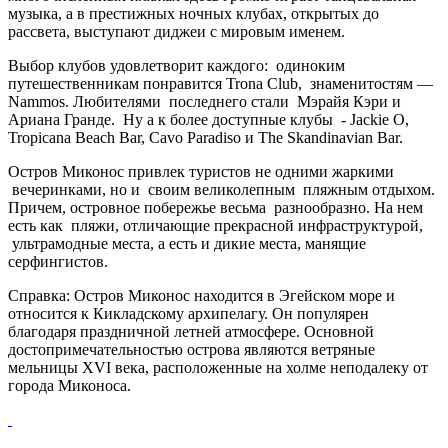
музыка, а в престижных ночных клубах, открытых до
рассвета, выступают диджеи с мировым именем.
Выбор клубов удовлетворит каждого: одиноким
путешественникам понравится Trona Club, знаменитостям —
Nammos. Любителями последнего стали Мэрайя Кэри и
Ариана Гранде. Ну а к более доступные клубы - Jackie O,
Tropicana Beach Bar, Cavo Paradiso и The Skandinavian Bar.
Остров Миконос привлек туристов не одними жаркими
вечеринками, но и своим великолепным пляжным отдыхом.
Причем, островное побережье весьма разнообразно. На нем
есть как пляжи, отличающие прекрасной инфраструктурой,
ультрамодные места, а есть и дикие места, манящие
серфингистов.
Справка: Остров Миконос находится в Эгейском море и
относится к Кикладскому архипелагу. Он популярен
благодаря праздничной летней атмосфере. Основной
достопримечательностью острова являются ветряные
мельницы XVI века, расположенные на холме неподалеку от
города Миконоса.