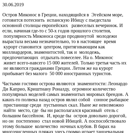
30.06.2019
Остров Миконос в Греции, находящийся в Эгейском море,
готовится потеснить испанскую Ибицу с пьедестала
основной столицы европейских развеселых вечеринок. И
если, начиная где-то с 50-х годов прошлого столетия,
популярность Миконоса среди продвинутой молодежи
вырастала весьма незначительно, то в настоящее время
курорт становится центром, притягивающим как
миллиардеров, знаменитостей, так и молодежь,
предпочитающих отдыхать повеселее. На о. Миконос
живет всего-навсего 15 000 жителей. Только третья часть их
не являются гражданами Греции. Летом же на курорт
прибывает без малого 50 000 иностранных туристов.
Частыми гостями острова являются знаменитости: Леонардо
Ди Каприо, Криштиану Роналду, огромное количество
популярных моделей самых знаменитых мировых брендов. А
каких-то полвека назад остров являл собой сонное рыбацкое
пристанище среди пустынных скал. Ныне же невозможно
найти место, где бы ни располагался красивый отель с
большим бассейном. И, вроде бы остров довольно дорогой,
но он постепенно стал новой Ибицей. А поспособствовало
этому большое количество ночных клубов. В барах на
многочисленных пляжах здесь громко играет танцевальная