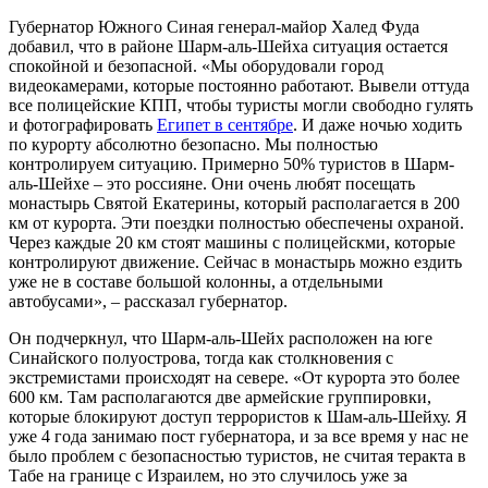
Губернатор Южного Синая генерал-майор Халед Фуда
добавил, что в районе Шарм-аль-Шейха ситуация остается
спокойной и безопасной. «Мы оборудовали город
видеокамерами, которые постоянно работают. Вывели оттуда
все полицейские КПП, чтобы туристы могли свободно гулять
и фотографировать
Египет в сентябре
. И даже ночью ходить
по курорту абсолютно безопасно. Мы полностью
контролируем ситуацию. Примерно 50% туристов в Шарм-
аль-Шейхе – это россияне. Они очень любят посещать
монастырь Святой Екатерины, который располагается в 200
км от курорта. Эти поездки полностью обеспечены охраной.
Через каждые 20 км стоят машины с полицейскми, которые
контролируют движение. Сейчас в монастырь можно ездить
уже не в составе большой колонны, а отдельными
автобусами», – рассказал губернатор.
Он подчеркнул, что Шарм-аль-Шейх расположен на юге
Синайского полуострова, тогда как столкновения с
экстремистами происходят на севере. «От курорта это более
600 км. Там располагаются две армейские группировки,
которые блокируют доступ террористов к Шам-аль-Шейху. Я
уже 4 года занимаю пост губернатора, и за все время у нас не
было проблем с безопасностью туристов, не считая теракта в
Табе на границе с Израилем, но это случилось уже за