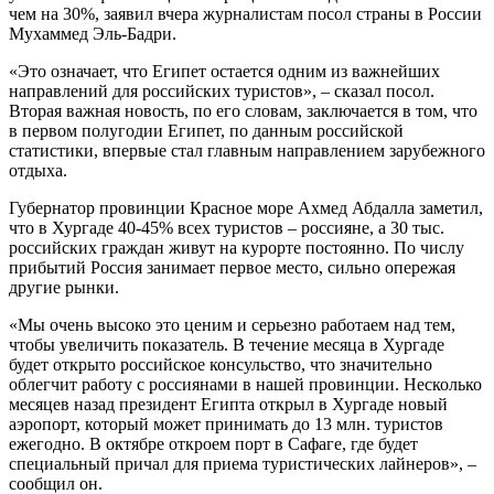
чем на 30%, заявил вчера журналистам посол страны в России
Мухаммед Эль-Бадри.
«Это означает, что Египет остается одним из важнейших
направлений для российских туристов», – сказал посол.
Вторая важная новость, по его словам, заключается в том, что
в первом полугодии Египет, по данным российской
статистики, впервые стал главным направлением зарубежного
отдыха.
Губернатор провинции Красное море Ахмед Абдалла заметил,
что в Хургаде 40-45% всех туристов – россияне, а 30 тыс.
российских граждан живут на курорте постоянно. По числу
прибытий Россия занимает первое место, сильно опережая
другие рынки.
«Мы очень высоко это ценим и серьезно работаем над тем,
чтобы увеличить показатель. В течение месяца в Хургаде
будет открыто российское консульство, что значительно
облегчит работу с россиянами в нашей провинции. Несколько
месяцев назад президент Египта открыл в Хургаде новый
аэропорт, который может принимать до 13 млн. туристов
ежегодно. В октябре откроем порт в Сафаге, где будет
специальный причал для приема туристических лайнеров», –
сообщил он.