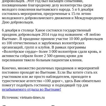
добровольцев. Этот год был насыщен событиями,
посвященными благородному делу волонтерства среди
молодого поколения вьетнамского народа. 5 и 6 декабря
состоялись мероприятия, приуроченные к 15-ти летию
молодежного добровольческого движения и Международному
Дню добровольцев.
6 декабря в столице Ханое состоялся государственный
праздник добровольцев 2014 года под названием: «Я люблю
Вьетнам». В празднике приняли участие 10 000 добровольцев
из 100 отечественных и зарубежных волонтёрских
организаций, групп и клубов. В рамках программы
«Волотёрское сердце» более 3 000 волонтёров сдали кровь, и
активисты собрали более 2 500 единиц крови для
переливания тяжело больным пациентам клиник.
Конечно, множество различных праздников и мероприятий
постоянно проходят во Вьетнаме. Если Вы хотите стать их
участником или же просто наблюдателем, приходите в
туристическое агентство «100 дорог», здесь Вам обязательно
помогут подобрать гостиницу и подходящий тур для
незабываемого отдыха во Вьетнаме!
Источник: vietnam-times.ru