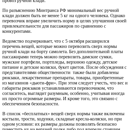
провоз ручной клади.
По разъяснению Минтранса РФ минимальный вес ручной
клади должен быть не менее 5 кг на одного человека. Однако
перевозчик вправе увеличить норму в целях улучшения своей
привлекательности для пассажиров по сравнению с
конкурентами.
Ведомство подчеркивает, что с 5 октября расширился
перечень вещей, которые можно перевозить сверх нормы
ручной клади на борту самолета. Без дополнительной платы
пассажирами теперь можно перевозить дамские сумки,
мужские портфели, портпледы, верхнюю одежду, детское
питание и детские коляски, букет цветов. После обсуждения с
представителями общественности также были добавлены
рюкзаки, лекарственные препараты, товары, приобретенные
из магазинов «дьюти-фри». При этом следует учесть, что вес и
габариты рюкзаков устанавливаются перевозчиком, что
согласитесь, выглядит разумным, особенно, учитывая иногда
их просто огромные размеры. И кроме того, это связано с
обеспечением безопасности.
В список «бесплатных» вещей сверх нормы также включены
костыли, трости, ходунки, складные кресла-коляски, но при
одном условии: их размеры должны позволять безопасно
поместить их на верхней полке либо под впереди стоящим