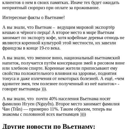
клиентов о нем в своих памятках. Иначе тех будет ожидать
неприятный сюрприз при оплате за проживание.
Интересные факты о Вьетнаме!
А вы знали, что Вьетнам – ведущим мировой экспортёр
кешью и чёрного перца! А второе место в мире Вьетнам
занимает по экспорту кофе, хотя кофейные деревья отнюдь не
являются коренной культурой этой местности, их завезли
французы в конце 19-го века.
А вы знали, что змеиное вино, национальный вьетнамский
напиток, получается путём консервации змей в рисовом вине
или хлебном спирте. Коренные жители приписывают ему
свойства положительного влияния на здоровье, поднятия
тонуса и даже излечения от некоторых болезней. А ещё, «чем
ядовитее змея, тем полезнее полученный из неё напиток» -
говорят вьетнамцы ))).
А вы знали, что почти 40% населения Вьетнама носят
фамилию Нгуен (Nguyễn). Второе место занимает фамилия
Чан (Trần) — примерно 11%. Таким образом, теперь вы
знакомы с половиной всех вьетнамцев ))))
Другие новости по Вьетнаму: