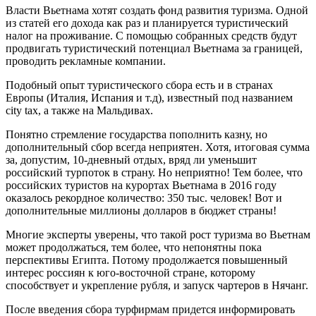
Власти Вьетнама хотят создать фонд развития туризма. Одной
из статей его дохода как раз и планируется туристический
налог на проживание. С помощью собранных средств будут
продвигать туристический потенциал Вьетнама за границей,
проводить рекламные компании.
Подобный опыт туристического сбора есть и в странах
Европы (Италия, Испания и т.д), известный под названием
city tax, а также на Мальдивах.
Понятно стремление государства пополнить казну, но
дополнительный сбор всегда неприятен. Хотя, итоговая сумма
за, допустим, 10-дневный отдых, вряд ли уменьшит
российский турпоток в страну. Но неприятно! Тем более, что
российских туристов на курортах Вьетнама в 2016 году
оказалось рекордное количество: 350 тыс. человек! Вот и
дополнительные миллионы долларов в бюджет страны!
Многие эксперты уверены, что такой рост туризма во Вьетнам
может продолжаться, тем более, что непонятны пока
перспективы Египта. Потому продолжается повышенный
интерес россиян к юго-восточной стране, которому
способствует и укрепление рубля, и запуск чартеров в Нячанг.
После введения сбора турфирмам придется информировать