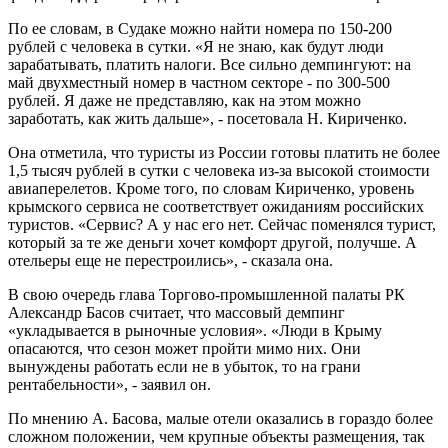
По ее словам, в Судаке можно найти номера по 150-200
рублей с человека в сутки. «Я не знаю, как будут люди
зарабатывать, платить налоги. Все сильно демпингуют: на
май двухместный номер в частном секторе - по 300-500
рублей. Я даже не представляю, как на этом можно
заработать, как жить дальше», - посетовала Н. Кириченко.
Она отметила, что туристы из России готовы платить не более
1,5 тысяч рублей в сутки с человека из-за высокой стоимости
авиаперелетов. Кроме того, по словам Кириченко, уровень
крымского сервиса не соответствует ожиданиям российских
туристов. «Сервис? А у нас его нет. Сейчас поменялся турист,
который за те же деньги хочет комфорт другой, получше. А
отельеры еще не перестроились», - сказала она.
В свою очередь глава Торгово-промышленной палаты РК
Александр Басов считает, что массовый демпинг
«укладывается в рыночные условия». «Люди в Крыму
опасаются, что сезон может пройти мимо них. Они
вынуждены работать если не в убыток, то на грани
рентабельности», - заявил он.
По мнению А. Басова, малые отели оказались в гораздо более
сложном положении, чем крупные объекты размещения, так