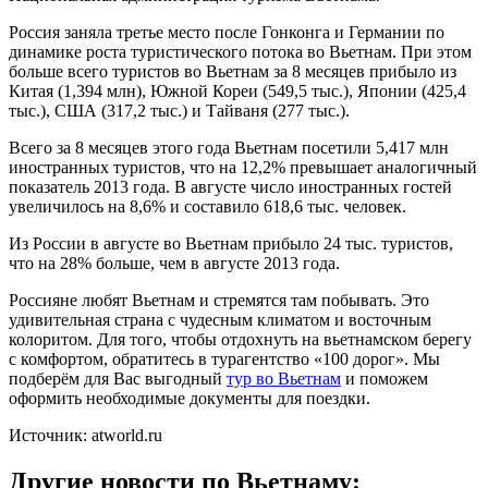
Россия заняла третье место после Гонконга и Германии по
динамике роста туристического потока во Вьетнам. При этом
больше всего туристов во Вьетнам за 8 месяцев прибыло из
Китая (1,394 млн), Южной Кореи (549,5 тыс.), Японии (425,4
тыс.), США (317,2 тыс.) и Тайваня (277 тыс.).
Всего за 8 месяцев этого года Вьетнам посетили 5,417 млн
иностранных туристов, что на 12,2% превышает аналогичный
показатель 2013 года. В августе число иностранных гостей
увеличилось на 8,6% и составило 618,6 тыс. человек.
Из России в августе во Вьетнам прибыло 24 тыс. туристов,
что на 28% больше, чем в августе 2013 года.
Россияне любят Вьетнам и стремятся там побывать. Это
удивительная страна с чудесным климатом и восточным
колоритом. Для того, чтобы отдохнуть на вьетнамском берегу
с комфортом, обратитесь в турагентство «100 дорог». Мы
подберём для Вас выгодный
тур во Вьетнам
и поможем
оформить необходимые документы для поездки.
Источник: atworld.ru
Другие новости по Вьетнаму: