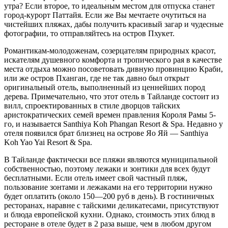
утра? Если второе, то идеальным местом для отпуска станет
город-курорт Паттайя. Если же Вы мечтаете очутиться на
чистейших пляжах, дабы получить красивый загар и чудесные
фотографии, то отправляйтесь на остров Пхукет.
Романтикам-молодоженам, созерцателям природных красот,
искателям душевного комфорта и тропического рая в качестве
места отдыха можно посоветовать дивную провинцию Краби,
или же остров Пханган, где не так давно был открыт
оригинальный отель, выполненный из ценнейших пород
дерева. Примечательно, что этот отель в Тайланде состоит из
вилл, спроектированных в стиле дворцов тайских
аристократических семей времен правления Короля Рамы 5-
го, и называется Santhiya Koh Phangan Resort & Spa. Недавно у
отеля появился брат близнец на острове Яо Яй — Santhiya
Koh Yao Yai Resort & Spa.
В Тайланде фактически все пляжи являются муниципальной
собственностью, поэтому лежаки и зонтики для всех будут
бесплатными. Если отель имеет свой частный пляж,
пользование зонтами и лежаками на его территории нужно
будет оплатить (около 150—200 руб в день). В гостиничных
ресторанах, наравне с тайскими деликатесами, присутствуют
и блюда европейской кухни. Однако, стоимость этих блюд в
ресторане в отеле будет в 2 раза выше, чем в любом другом