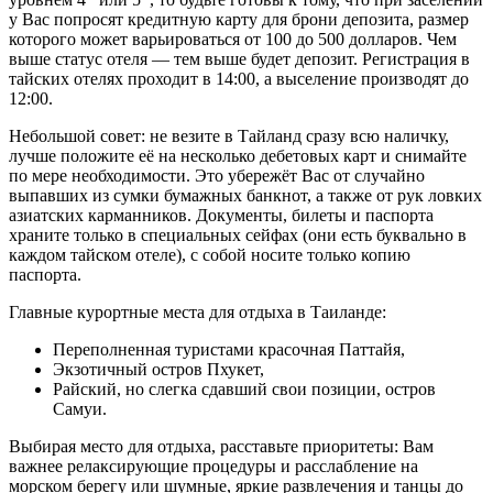
у Вас попросят кредитную карту для брони депозита, размер
которого может варьироваться от 100 до 500 долларов. Чем
выше статус отеля — тем выше будет депозит. Регистрация в
тайских отелях проходит в 14:00, а выселение производят до
12:00.
Небольшой совет: не везите в Тайланд сразу всю наличку,
лучше положите её на несколько дебетовых карт и снимайте
по мере необходимости. Это убережёт Вас от случайно
выпавших из сумки бумажных банкнот, а также от рук ловких
азиатских карманников. Документы, билеты и паспорта
храните только в специальных сейфах (они есть буквально в
каждом тайском отеле), с собой носите только копию
паспорта.
Главные курортные места для отдыха в Таиланде:
Переполненная туристами красочная Паттайя,
Экзотичный остров Пхукет,
Райский, но слегка сдавший свои позиции, остров
Самуи.
Выбирая место для отдыха, расставьте приоритеты: Вам
важнее релаксирующие процедуры и расслабление на
морском берегу или шумные, яркие развлечения и танцы до