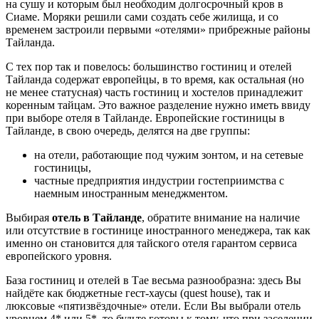
на сушу и которым был необходим долгосрочный кров в
Сиаме. Моряки решили сами создать себе жилища, и со
временем застроили первыми «отелями» прибрежные районы
Тайланда.
С тех пор так и повелось: большинство гостиниц и отелей
Тайланда содержат европейцы, в то время, как остальная (но
не менее статусная) часть гостиниц и хостелов принадлежит
коренным тайцам. Это важное разделение нужно иметь ввиду
при выборе отеля в Тайланде. Европейские гостиницы в
Тайланде, в свою очередь, делятся на две группы:
на отели, работающие под чужим зонтом, и на сетевые
гостиницы,
частные предприятия индустрии гостеприимства с
наемным иностранным менеджментом.
Выбирая
отель в Тайланде
, обратите внимание на наличие
или отсутствие в гостинице иностранного менеджера, так как
именно он становится для тайского отеля гарантом сервиса
европейского уровня.
База гостиниц и отелей в Тае весьма разнообразна: здесь Вы
найдёте как бюджетные гест-хаусы (quest house), так и
люксовые «пятизвёздочные» отели. Если Вы выбрали отель
уровнем 4* или 5*, то будьте готовы к тому, что при заселении