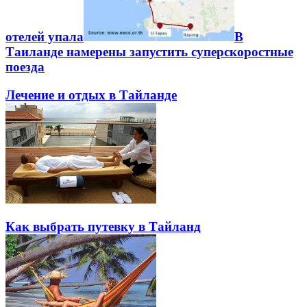
отелей упала
В
Таиланде намерены запустить суперскоростные
поезда
Лечение и отдых в Тайланде
Как выбрать путевку в Тайланд