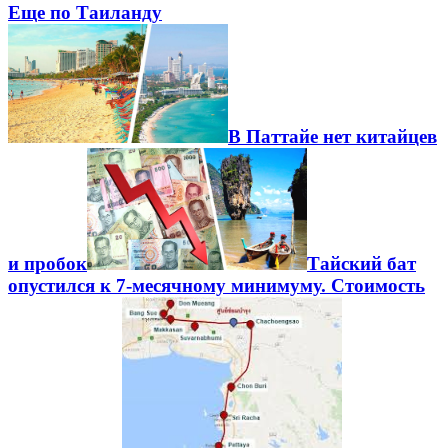
Еще по Таиланду
В Паттайе нет китайцев
и пробок
Тайский бат
опустился к 7-месячному минимуму. Стоимость