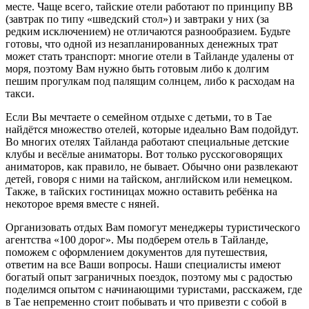
месте. Чаще всего, тайские отели работают по принципу ВВ
(завтрак по типу «шведский стол») и завтраки у них (за
редким исключением) не отличаются разнообразием. Будьте
готовы, что одной из незапланированных денежных трат
может стать транспорт: многие отели в Тайланде удалены от
моря, поэтому Вам нужно быть готовым либо к долгим
пешим прогулкам под палящим солнцем, либо к расходам на
такси.
Если Вы мечтаете о семейном отдыхе с детьми, то в Тае
найдётся множество отелей, которые идеально Вам подойдут.
Во многих отелях Тайланда работают специальные детские
клубы и весёлые аниматоры. Вот только русскоговорящих
аниматоров, как правило, не бывает. Обычно они развлекают
детей, говоря с ними на тайском, английском или немецком.
Также, в тайских гостиницах можно оставить ребёнка на
некоторое время вместе с няней.
Организовать отдых Вам помогут менеджеры туристического
агентства «100 дорог». Мы подберем отель в Тайланде,
поможем с оформлением документов для путешествия,
ответим на все Ваши вопросы. Наши специалисты имеют
богатый опыт заграничных поездок, поэтому мы с радостью
поделимся опытом с начинающими туристами, расскажем, где
в Тае непременно стоит побывать и что привезти с собой в