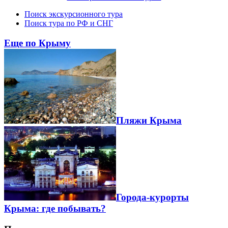
Поиск экскурсионного тура
Поиск тура по РФ и СНГ
Еще по Крыму
Пляжи Крыма
Города-курорты
Крыма: где побывать?