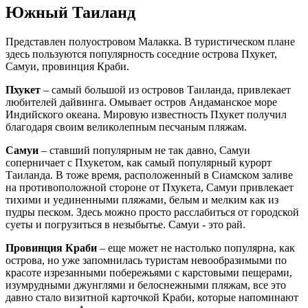
Южный Таиланд
Представлен полуостровом Малакка. В туристическом плане
здесь пользуются популярность соседние острова Пхукет,
Самуи, провинция Краби.
Пхукет
– самый большой из островов Таиланда, привлекает
любителей дайвинга. Омывает остров Андаманское море
Индийского океана. Мировую известность Пхукет получил
благодаря своим великолепным песчаным пляжам.
Самуи
– ставший популярным не так давно, Самуи
соперничает с Пхукетом, как самый популярный курорт
Таиланда. В тоже время, расположенный в Сиамском заливе
на противоположной стороне от Пхукета, Самуи привлекает
тихими и уединенными пляжами, белым и мелким как из
пудры песком. Здесь можно просто расслабиться от городской
суеты и погрузиться в незыбытье. Самуи - это рай.
Провинция Краби
– еще может не настолько популярна, как
острова, но уже запомнилась туристам невообразимыми по
красоте изрезанными побережьями с карстовыми пещерами,
изумрудными джунглями и белоснежными пляжам, все это
давно стало визитной карточкой Краби, которые напоминают